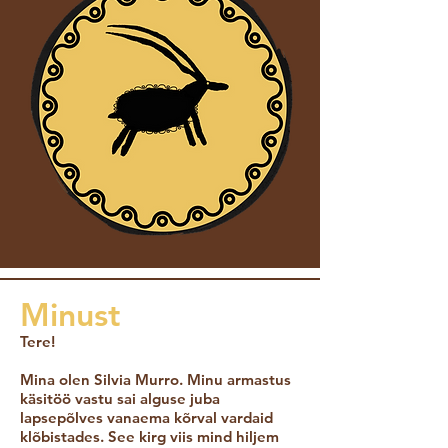
Minust
Tere!
Mina olen Silvia Murro. Minu armastus
käsitöö vastu sai alguse juba
lapsepõlves vanaema kõrval vardaid
klõbistades. See kirg viis mind hiljem