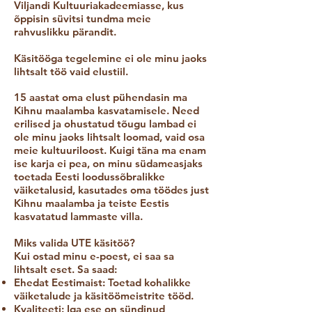
Viljandi Kultuuriakadeemiasse, kus
õppisin süvitsi tundma meie
rahvuslikku pärandit.
​Käsitööga tegelemine ei ole minu jaoks
lihtsalt töö vaid elustiil.
15 aastat oma elust pühendasin ma
Kihnu maalamba kasvatamisele. Need
erilised ja ohustatud tõugu lambad ei
ole minu jaoks lihtsalt loomad, vaid osa
meie kultuuriloost. Kuigi täna ma enam
ise karja ei pea, on minu südameasjaks
toetada Eesti loodussõbralikke
väiketalusid, kasutades oma töödes just
Kihnu maalamba ja teiste Eestis
kasvatatud lammaste villa.
​Miks valida UTE käsitöö?
Kui ostad minu e-poest, ei saa sa
lihtsalt eset. Sa saad:
​Ehedat Eestimaist: Toetad kohalikke
väiketalude ja käsitöömeistrite tööd.
​Kvaliteeti: Iga ese on sündinud