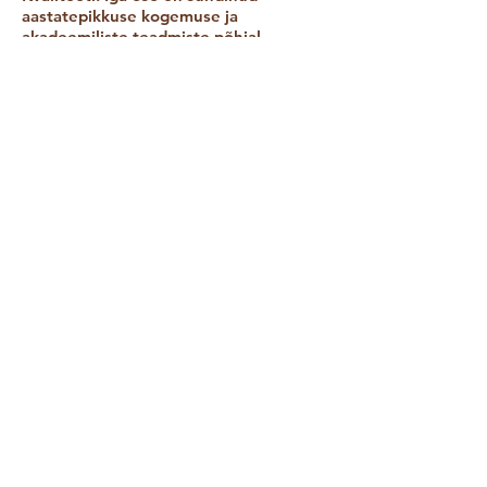
aastatepikkuse kogemuse ja
akadeemiliste teadmiste põhjal.
​Looduslähedust: Vill on soe, hingav ja
looduslik materjal, mis paitab ihu ja
hinge.
​Aitäh, et hoolid ja valid eheda käsitöö!