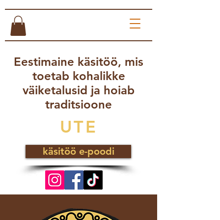
Eestimaine käsitöö, mis
toetab kohalik
ke
väiketalusid ja hoiab
traditsioone
UTE
käsitöö e-poodi