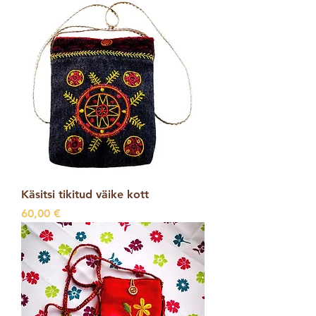
Käsitsi tikitud väike kott
Price
60,00 €