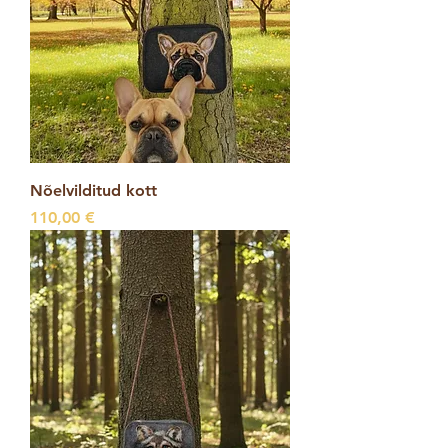
Nõelvilditud kott
Price
110,00 €