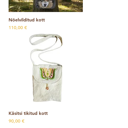
Nõelvilditud kott
Price
110,00 €
Käsitsi tikitud kott
Price
90,00 €