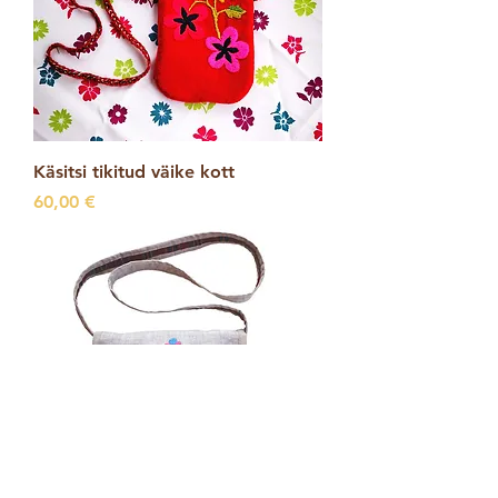
Käsitsi tikitud väike kott
Price
60,00 €