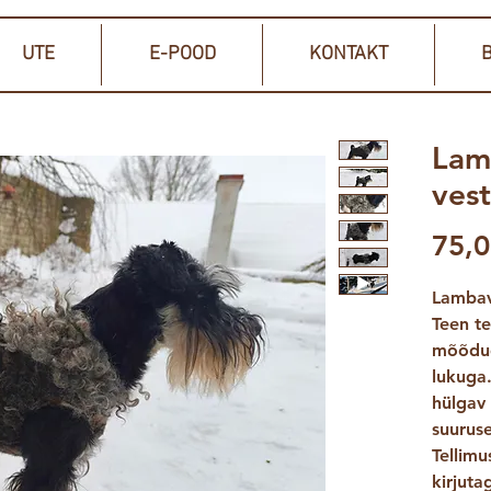
UTE
E-POOD
KONTAKT
B
Lamb
vest
75,0
Lambavi
Teen te
mõõdud
lukuga.
hülgav
suurus
Tellim
kirjut