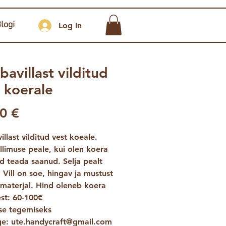
logi
Log In
avillast vilditud
 koerale
Price
0 €
llast vilditud vest koeale.
llimuse peale, kui olen koera
 teada saanud. Selja pealt
 Vill on soe, hingav ja mustust
 materjal. Hind oleneb koera
est: 60-100€
use tegemiseks
age: ute.handycraft@gmail.com