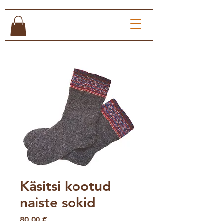
Käsitsi kootud
naiste sokid
Price
80,00 €