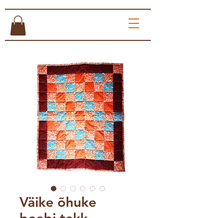
Väike õhuke
beebi tekk