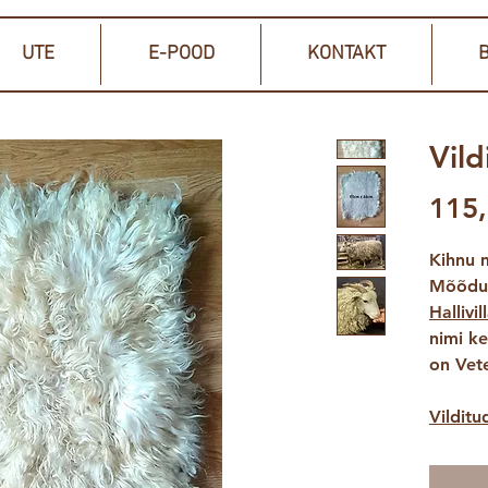
UTE
E-POOD
KONTAKT
B
Vild
115,
Kihnu m
Mõõdud:
Hallivi
nimi ke
on Vet
Vilditu