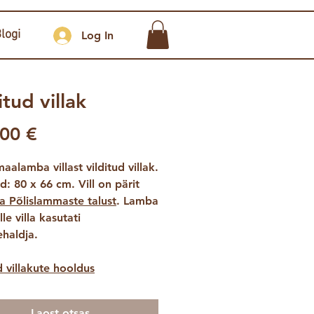
logi
Log In
itud villak
Price
00 €
aalamba villast vilditud villak.
 80 x 66 cm. Vill on pärit
lla Põlislammaste talust
. Lamba
lle villa kasutati
ehaldja.
d villakute hooldus
Laost otsas