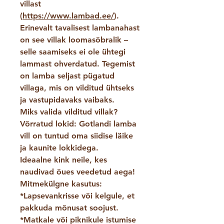
villast
(
https://www.lambad.ee/
).
Erinevalt tavalisest lambanahast
on see villak loomasõbralik –
selle saamiseks ei ole ühtegi
lammast ohverdatud. Tegemist
on lamba seljast pügatud
villaga, mis on vilditud ühtseks
ja vastupidavaks vaibaks.
Miks valida vilditud villak?
Võrratud lokid: Gotlandi lamba
vill on tuntud oma siidise läike
ja kaunite lokkidega.
Ideaalne kink neile, kes
naudivad õues veedetud aega!
Mitmekülgne kasutus:
*Lapsevankrisse või kelgule, et
pakkuda mõnusat soojust.
*Matkale või piknikule istumise