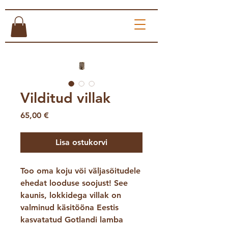
Vilditud villak
Price
65,00 €
Lisa ostukorvi
Too oma koju või väljasõitudele
ehedat looduse soojust! See
kaunis, lokkidega villak on
valminud käsitööna Eestis
kasvatatud Gotlandi lamba